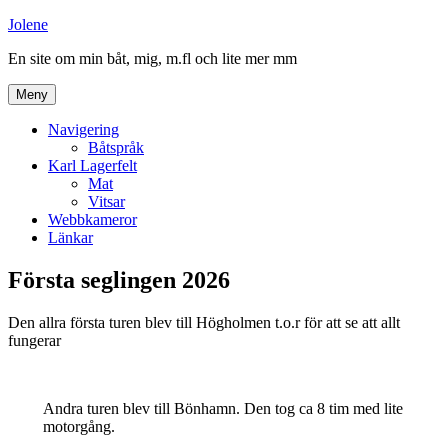
Hoppa
Jolene
till
En site om min båt, mig, m.fl och lite mer mm
innehåll
Meny
Navigering
Båtspråk
Karl Lagerfelt
Mat
Vitsar
Webbkameror
Länkar
Första seglingen 2026
Den allra första turen blev till Högholmen t.o.r för att se att allt
fungerar
Andra turen blev till Bönhamn. Den tog ca 8 tim med lite
motorgång.