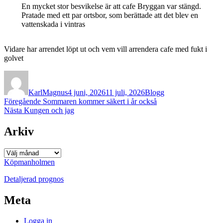
En mycket stor besvikelse är att cafe Bryggan var stängd.
Pratade med ett par ortsbor, som berättade att det blev en
vattenskada i vintras
Vidare har arrendet löpt ut och vem vill arrendera cafe med fukt i
golvet
Författare
Publicerat
Kategorier
den
KarlMagnus
4 juni, 2026
11 juli, 2026
Blogg
Inläggsnavigering
Föregående
Föregående
Sommaren kommer säkert i år också
Nästa
inlägg:
Nästa
Kungen och jag
inlägg:
Arkiv
Arkiv
Köpmanholmen
Detaljerad prognos
Meta
Logga in